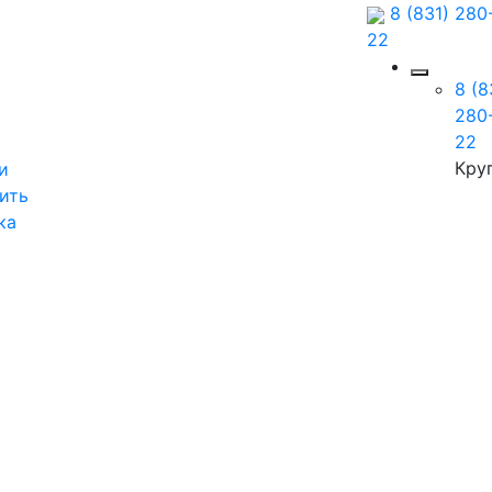
8 (831) 280
22
8 (8
280
22
Кру
и
ить
ка