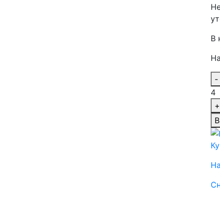
Не
ут
В 
На
-
4
+
В
Ку
Н
Сн