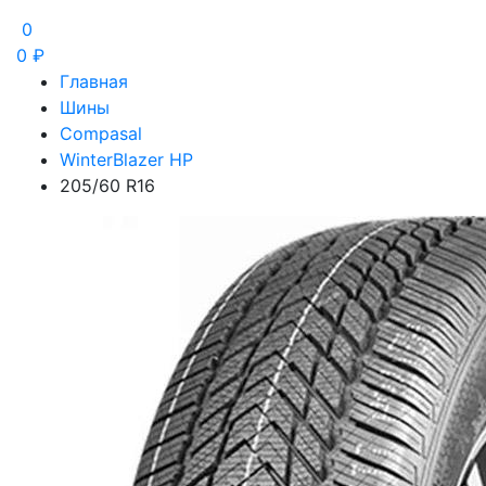
0
0
₽
Главная
Шины
Compasal
WinterBlazer HP
205/60 R16