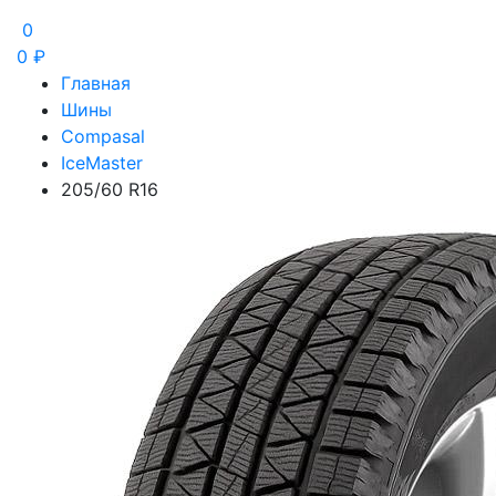
0
0
₽
Главная
Шины
Compasal
IceMaster
205/60 R16