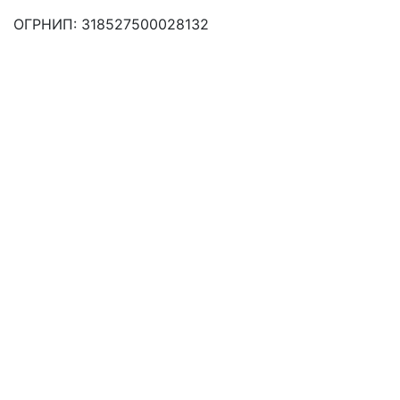
ОГРНИП: 318527500028132