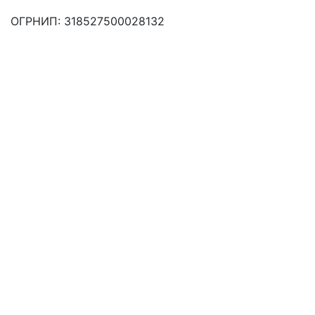
ОГРНИП: 318527500028132