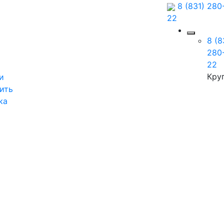
8 (831) 280
22
8 (8
280
22
Кру
и
ить
ка