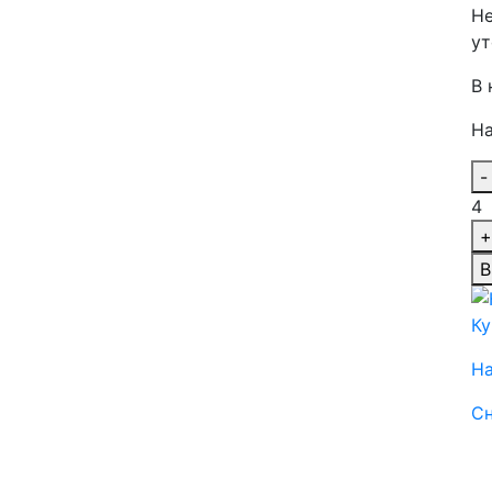
Не
ут
В 
На
-
4
+
В
Ку
Н
Сн